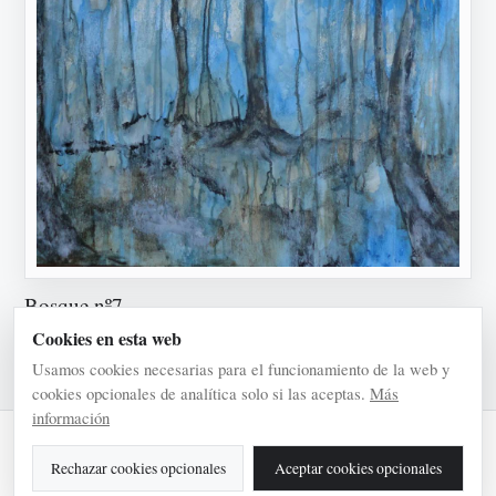
Bosque nº7
Cookies en esta web
2015 · Acrílico/lienzo
Usamos cookies necesarias para el funcionamiento de la web y
cookies opcionales de analítica solo si las aceptas.
Más
información
© 2026 Pilar Arranz
Rechazar cookies opcionales
Aceptar cookies opcionales
Aviso legal
Privacidad
Cookies