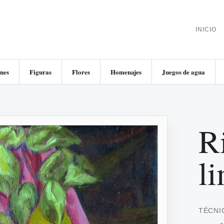
INICIO
nes
Figuras
Flores
Homenajes
Juegos de agua
Ri
l
TÉCNI