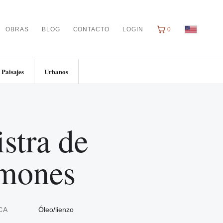
OBRAS
BLOG
CONTACTO
LOGIN
0
Paisajes
Urbanos
stra de
imones
CA
Óleo/lienzo