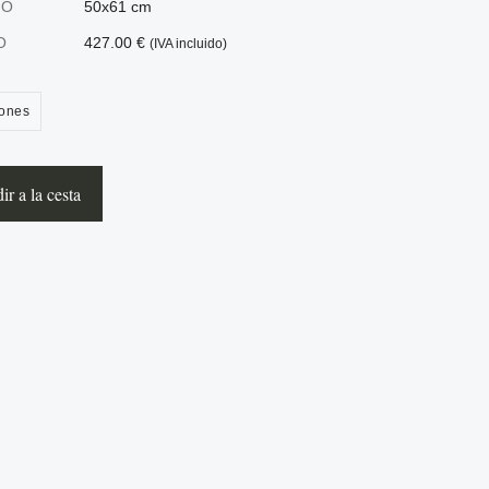
ÑO
50x61 cm
O
427.00 €
(IVA incluido)
ones
r a la cesta