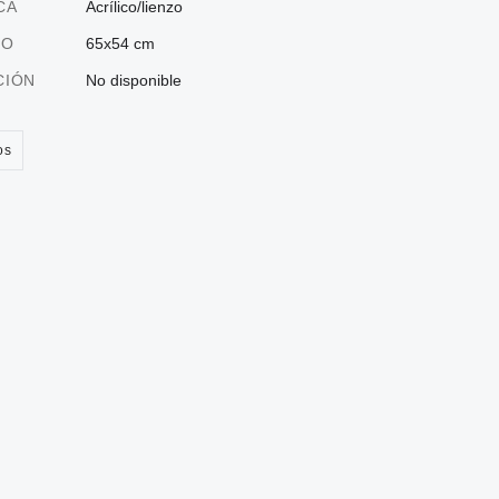
CA
Acrílico/lienzo
ÑO
65x54 cm
CIÓN
No disponible
os