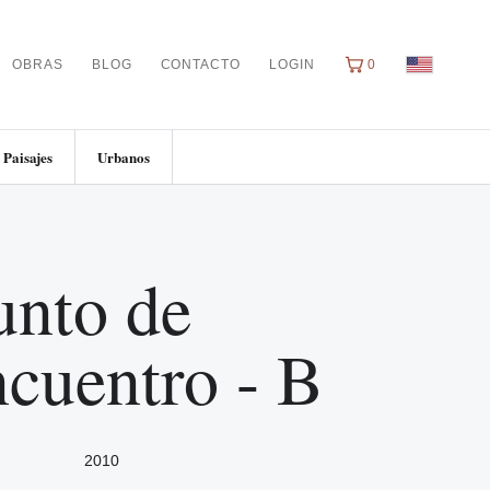
OBRAS
BLOG
CONTACTO
LOGIN
0
Paisajes
Urbanos
unto de
ncuentro - B
2010