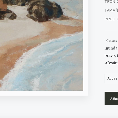
TÉCNI
TAMA
PRECI
"Casas 
inunda
bravo, 
-Cesáre
Aguas
Añadi