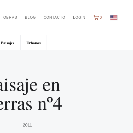
OBRAS
BLOG
CONTACTO
LOGIN
0
Paisajes
Urbanos
isaje en
erras nº4
2011