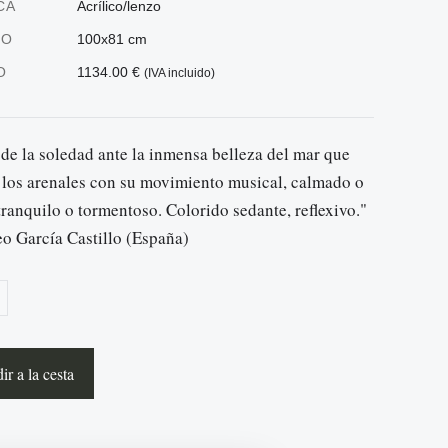
CA
Acrílico/lenzo
ÑO
100x81 cm
O
1134.00 €
(IVA incluido)
de la soledad ante la inmensa belleza del mar que
 los arenales con su movimiento musical, calmado o
tranquilo o tormentoso. Colorido sedante, reflexivo."
o García Castillo (España)
r a la cesta