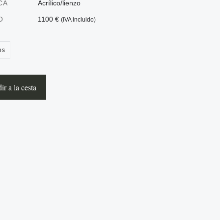
CA
Acrílico/lienzo
O
1100 €
(IVA incluido)
os
r a la cesta