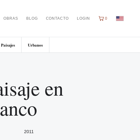
OBRAS
BLOG
CONTACTO
LOGIN
0
Paisajes
Urbanos
isaje en
lanco
2011