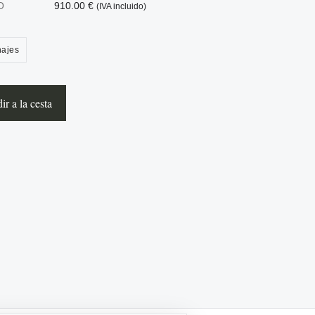
O
910.00 €
(IVA incluido)
ajes
r a la cesta