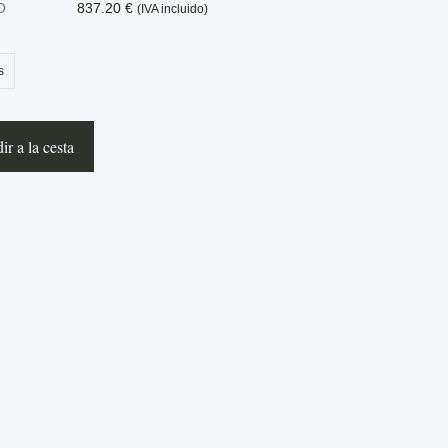
O
837.20 €
(IVA incluido)
s
r a la cesta