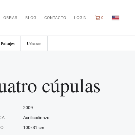
OBRAS
BLOG
CONTACTO
LOGIN
0
Paisajes
Urbanos
uatro cúpulas
2009
CA
Acrílico/lienzo
ÑO
100x81 cm