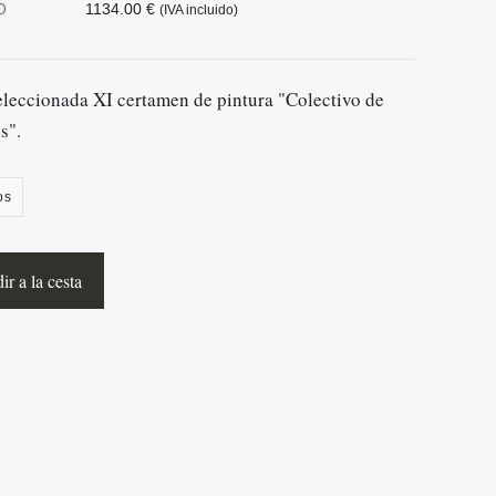
O
1134.00 €
(IVA incluido)
eleccionada XI certamen de pintura "Colectivo de
s".
os
r a la cesta