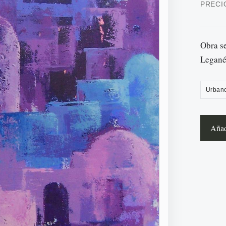
PRECI
Obra s
Legané
Urban
Añadi