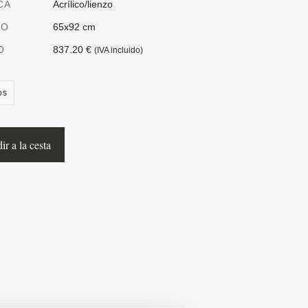
CA
Acrílico/lienzo
ÑO
65x92 cm
O
837.20 €
(IVA incluido)
os
r a la cesta