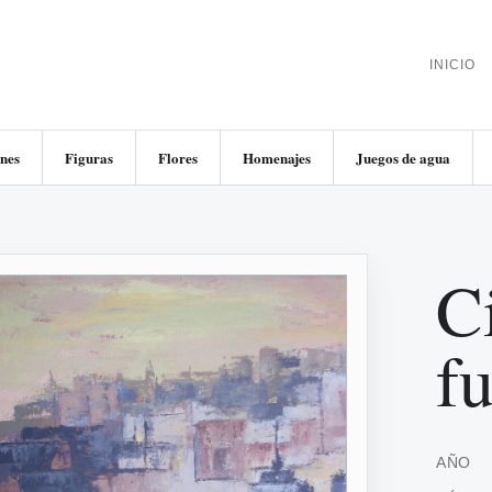
INICIO
nes
Figuras
Flores
Homenajes
Juegos de agua
C
fu
AÑO