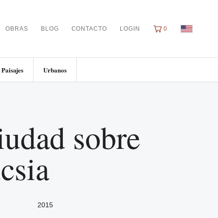
OBRAS
BLOG
CONTACTO
LOGIN
0
Paisajes
Urbanos
iudad sobre
csia
2015