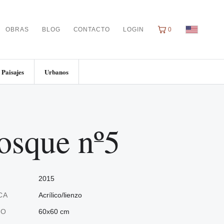
OBRAS
BLOG
CONTACTO
LOGIN
0
Paisajes
Urbanos
osque nº5
2015
CA
Acrílico/lienzo
ÑO
60x60 cm