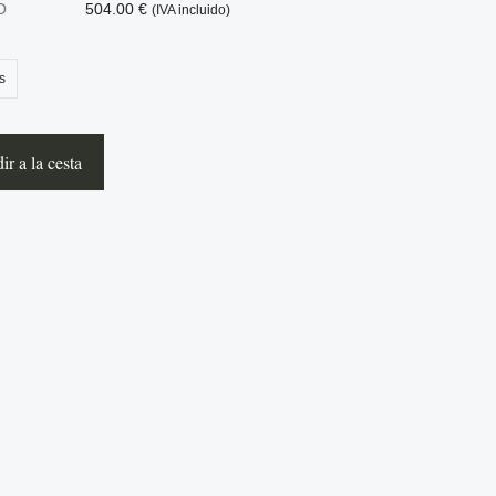
O
504.00 €
(IVA incluido)
s
r a la cesta